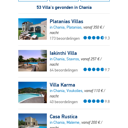
53 Villa's gevonden in Chania
Platanias Villas
in Chania, Platanias,
vanaf
350
€
/
nacht
9.3
173 beoordelingen
Iakinthi Villa
in Chania, Stavros,
vanaf
257
€
/
nacht
9.7
64 beoordelingen
Villa Karma
in Chania, Voukolies,
vanaf
110
€
/
nacht
9.8
40 beoordelingen
Casa Rustica
in Chania, Maleme,
vanaf
200
€
/
nacht