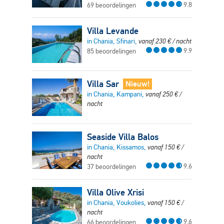
9.8
69 beoordelingen
Villa Levande
in Chania, Sfinari,
vanaf
230
€
/ nacht
9.9
85 beoordelingen
Villa Sar
Nieuw!
in Chania, Kampani,
vanaf
250
€
/
nacht
Seaside Villa Balos
in Chania, Kissamos,
vanaf
150
€
/
nacht
9.6
37 beoordelingen
Villa Olive Xrisi
in Chania, Voukolies,
vanaf
150
€
/
nacht
9.6
66 beoordelingen