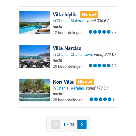
Villa Idyllic
Nieuw!
in Chania, Maleme,
vanaf
330
€
/
nacht
9.7
12 beoordelingen
Villa Narciso
in Chania, Chania town,
vanaf
280
€
/
nacht
9.9
28 beoordelingen
Kori Villa
Nieuw!
in Chania, Kefalas,
vanaf
190
€
/
nacht
10
28 beoordelingen
1 - 15