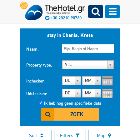
+30 28210 90760
stay in Chania, Kreta
Naam:
Villa
Property type:
DD
MM
Inchecken:
DD
MM
Uitchecken:
Ik heb nog geen specifieke data
ZOEK
Sort
Filters
Map