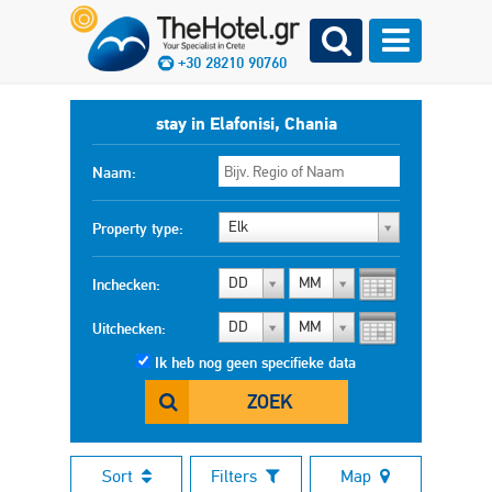
+30 28210 90760
stay in Elafonisi, Chania
Naam:
Elk
Property type:
DD
MM
Inchecken:
DD
MM
Uitchecken:
Ik heb nog geen specifieke data
ZOEK
Sort
Filters
Map