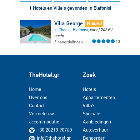
1 Hotels en Villa's gevonden in Elafonisi
Villa George
Nieuw!
in Chania, Elafonisi,
vanaf
242
€
/
nacht
10
5 beoordelingen
TheHotel.gr
Zoek
Home
Hotels
Over ons
Appartementen
Contact
Villa's
Vermeld uw
Speciale
accommodatie
Aanbiedingen
+30 28210 90760
Autoverhuur
info@thehotel.gr
Beheerder