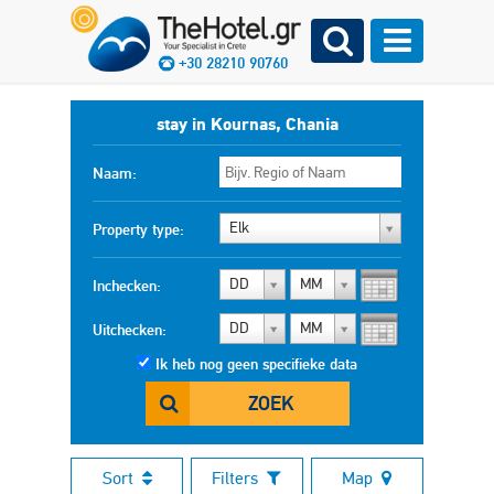
+30 28210 90760
stay in Kournas, Chania
Naam:
Elk
Property type:
DD
MM
Inchecken:
DD
MM
Uitchecken:
Ik heb nog geen specifieke data
ZOEK
Sort
Filters
Map