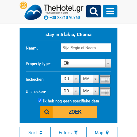
+30 28210 90760
stay in Sfakia, Chania
Naam:
Elk
Property type:
DD
MM
Inchecken:
DD
MM
Uitchecken:
Ik heb nog geen specifieke data
ZOEK
Sort
Filters
Map