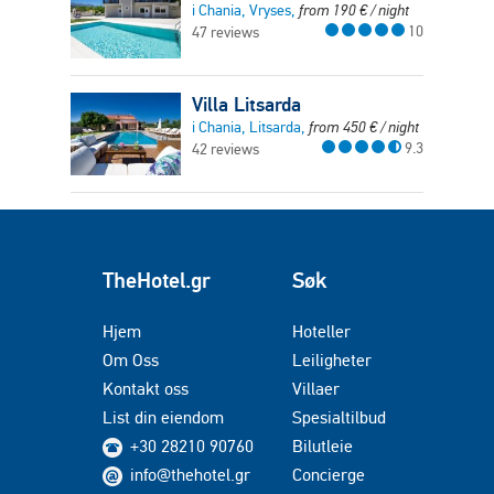
i Chania, Vryses,
from
190
€
/ night
10
47 reviews
Villa Litsarda
i Chania, Litsarda,
from
450
€
/ night
9.3
42 reviews
TheHotel.gr
Søk
Hjem
Hoteller
Om Oss
Leiligheter
Kontakt oss
Villaer
List din eiendom
Spesialtilbud
+30 28210 90760
Bilutleie
info@thehotel.gr
Concierge