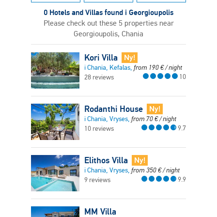
0 Hotels and Villas found i Georgioupolis
Please check out these 5 properties near
Georgioupolis, Chania
Kori Villa
Ny!
i Chania, Kefalas,
from
190
€
/ night
10
28 reviews
Rodanthi House
Ny!
i Chania, Vryses,
from
70
€
/ night
9.7
10 reviews
Elithos Villa
Ny!
i Chania, Vryses,
from
350
€
/ night
9.9
9 reviews
MM Villa