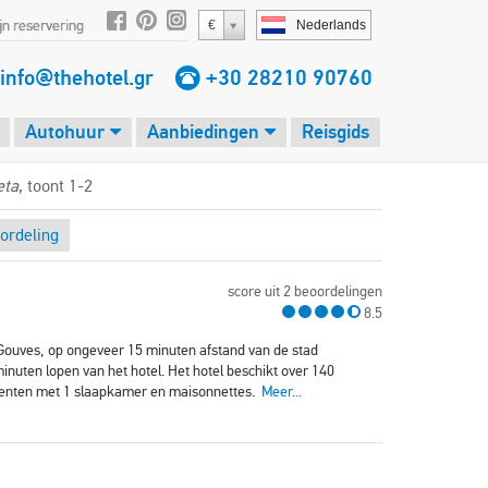
jn reservering
€
Nederlands
info@thehotel.gr
+30 28210 90760
Autohuur
Aanbiedingen
Reisgids
eta
, toont 1-2
ordeling
score uit 2 beoordelingen
8.5
n Gouves, op ongeveer 15 minuten afstand van de stad
inuten lopen van het hotel. Het hotel beschikt over 140
ementen met 1 slaapkamer en maisonnettes.
Meer...