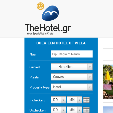
BOEK EEN HOTEL OF VILLA
Naam:
Heraklion
Gebied:
Gouves
Plaats:
Hotel
Property type:
DD
MM
Inchecken:
DD
MM
Uitchecken: