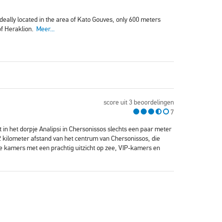
ideally located in the area of Kato Gouves, only 600 meters
of Heraklion.
Meer...
score uit 3 beoordelingen
7
gt in het dorpje Analipsi in Chersonissos slechts een paar meter
2 kilometer afstand van het centrum van Chersonissos, die
e kamers met een prachtig uitzicht op zee, VIP-kamers en