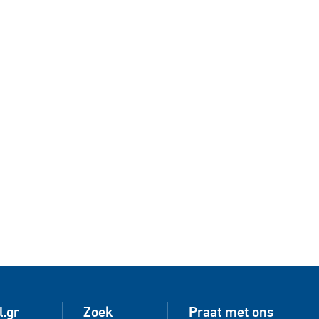
l.gr
Zoek
Praat met ons