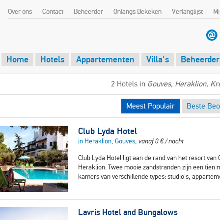
Over ons
Contact
Beheerder
Onlangs Bekeken
Verlanglijst
Mi
Home
Hotels
Appartementen
Villa's
Beheerder
2 Hotels in
Gouves, Heraklion, Kr
Meest Populair
Beste Beo
Club Lyda Hotel
in Heraklion, Gouves,
vanaf
0
€
/ nacht
Club Lyda Hotel ligt aan de rand van het resort va
Heraklion. Twee mooie zandstranden zijn een tien m
kamers van verschillende types: studio's, appart
Lavris Hotel and Bungalows