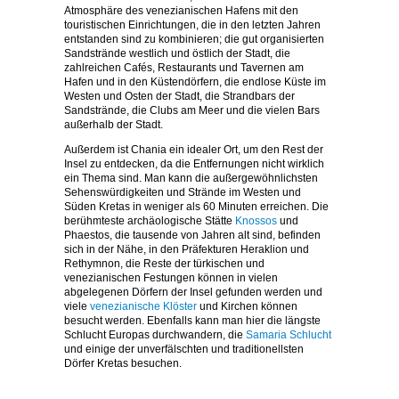
Atmosphäre des venezianischen Hafens mit den
touristischen Einrichtungen, die in den letzten Jahren
entstanden sind zu kombinieren; die gut organisierten
Sandstrände westlich und östlich der Stadt, die
zahlreichen Cafés, Restaurants und Tavernen am
Hafen und in den Küstendörfern, die endlose Küste im
Westen und Osten der Stadt, die Strandbars der
Sandstrände, die Clubs am Meer und die vielen Bars
außerhalb der Stadt.
Außerdem ist Chania ein idealer Ort, um den Rest der
Insel zu entdecken, da die Entfernungen nicht wirklich
ein Thema sind. Man kann die außergewöhnlichsten
Sehenswürdigkeiten und Strände im Westen und
Süden Kretas in weniger als 60 Minuten erreichen. Die
berühmteste archäologische Stätte
Knossos
und
Phaestos, die tausende von Jahren alt sind, befinden
sich in der Nähe, in den Präfekturen Heraklion und
Rethymnon, die Reste der türkischen und
venezianischen Festungen können in vielen
abgelegenen Dörfern der Insel gefunden werden und
viele
venezianische Klöster
und Kirchen können
besucht werden. Ebenfalls kann man hier die längste
Schlucht Europas durchwandern, die
Samaria Schlucht
und einige der unverfälschten und traditionellsten
Dörfer Kretas besuchen.