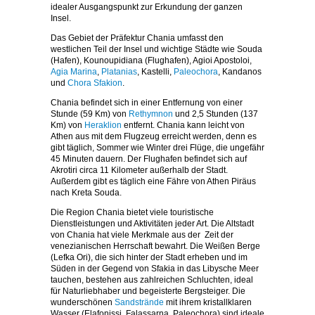
idealer Ausgangspunkt zur Erkundung der ganzen
Insel.
Das Gebiet der Präfektur Chania umfasst den
westlichen Teil der Insel und wichtige Städte wie Souda
(Hafen), Kounoupidiana (Flughafen), Agioi Apostoloi,
Agia Marina
,
Platanias
, Kastelli,
Paleochora
, Kandanos
und
Chora Sfakion
.
Chania befindet sich in einer Entfernung von einer
Stunde (59 Km) von
Rethymnon
und 2,5 Stunden (137
Km) von
Heraklion
entfernt. Chania kann leicht von
Athen aus mit dem Flugzeug erreicht werden, denn es
gibt täglich, Sommer wie Winter drei Flüge, die ungefähr
45 Minuten dauern. Der Flughafen befindet sich auf
Akrotiri circa 11 Kilometer außerhalb der Stadt.
Außerdem gibt es täglich eine Fähre von Athen Piräus
nach Kreta Souda.
Die Region Chania bietet viele touristische
Dienstleistungen und Aktivitäten jeder Art. Die Altstadt
von Chania hat viele Merkmale aus der Zeit der
venezianischen Herrschaft bewahrt. Die Weißen Berge
(Lefka Ori), die sich hinter der Stadt erheben und im
Süden in der Gegend von Sfakia in das Libysche Meer
tauchen, bestehen aus zahlreichen Schluchten, ideal
für Naturliebhaber und begeisterte Bergsteiger. Die
wunderschönen
Sandstrände
mit ihrem kristallklaren
Wasser (Elafonissi, Falassarna, Paleochora) sind ideale