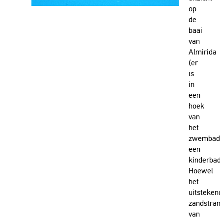
op
de
baai
van
Almirida
(er
is
in
een
hoek
van
het
zwembad
een
kinderbad
Hoewel
het
uitsteken
zandstra
van