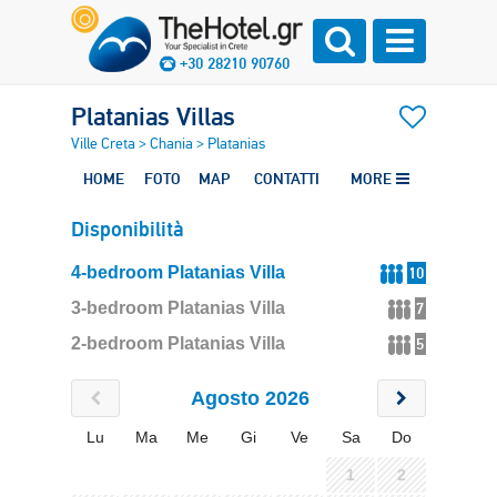
+30 28210 90760
Platanias Villas
Ville Creta
>
Chania
>
Platanias
HOME
FOTO
MAP
CONTATTI
MORE
Disponibilità
4-bedroom Platanias Villa
10
3-bedroom Platanias Villa
7
2-bedroom Platanias Villa
5
Agosto 2026
Lu
Ma
Me
Gi
Ve
Sa
Do
1
2