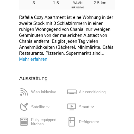
3
1.5
2.5 km
WLAN
inklusive
Rafalia Cozy Apartment ist eine Wohnung in der
zweite Stock mit 3 Schlafzimmern in einer
ruhigen Wohngegend von Chania, nur wenigen
Gehminuten von der malerichen Altstadt von
Chania entfernt. Es gibt jeden Tag vielen
Annehmlichkeiten (Bäckerei, Minimärkte, Cafés,
Restaurants, Pizzerien, Supermarkt) sind…
Mehr erfahren
Ausstattung
Wlan inklusive
Air conditioning
Satellite tv
Smart tv
Fully-equipped
Refrigerator
kitchen