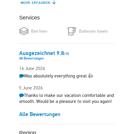
MEHR ERFAHREN
Coffee maker
Boiler
Services
Microwave
Washing machine
Bed linen
Bathroom towels
Iron
Hair-dryer
Safe box
Lift
Ausgezeichnet
9.8
/
10
68
Bewertungen
16 June 2026
Was absolutely everything great 👍️
5 June 2026
Thanks to make our vacation comfortable and
smooth. Would be a pleasure to visit you again!
Alle Bewertungen
Region