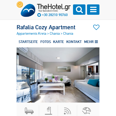
+30 28210 90760
Rafalia Cozy Apartment
Appartements Kreta
>
Chania
>
Chania
STARTSEITE
FOTOS
KARTE
KONTAKT
MEHR