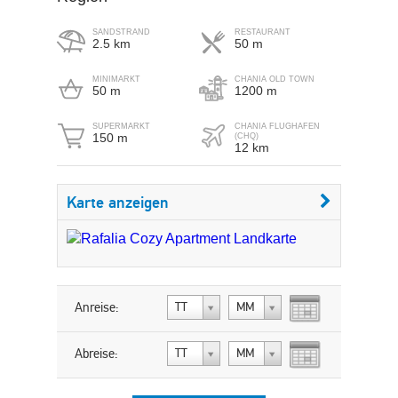
SANDSTRAND
RESTAURANT
2.5 km
50 m
MINIMARKT
CHANIA OLD TOWN
50 m
1200 m
SUPERMARKT
CHANIA FLUGHAFEN
150 m
(CHQ)
12 km
Karte anzeigen
Anreise:
TT
MM
Abreise:
TT
MM