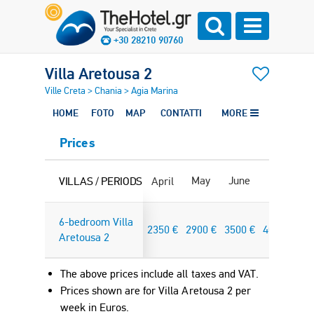
+30 28210 90760
Villa Aretousa 2
Ville Creta
>
Chania
>
Agia Marina
HOME
FOTO
MAP
CONTATTI
MORE
Prices
May
June
July
Au
VILLAS / PERIODS
April
6-bedroom Villa
2350
€
2900
€
3500
€
4000
€
46
Aretousa 2
The above prices include all taxes and VAT.
Prices shown are for Villa Aretousa 2 per
week in
Euro
s.