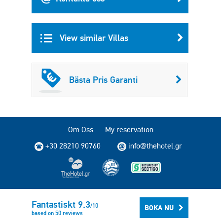
View similar Villas
Bästa Pris Garanti
Om Oss
My reservation
+30 28210 90760
info@thehotel.gr
Copyright © 2004 - 2026 TheHotel.gr. All rights reserved.
Fantastiskt
9.3
/
10
BOKA NU
based on
50
reviews