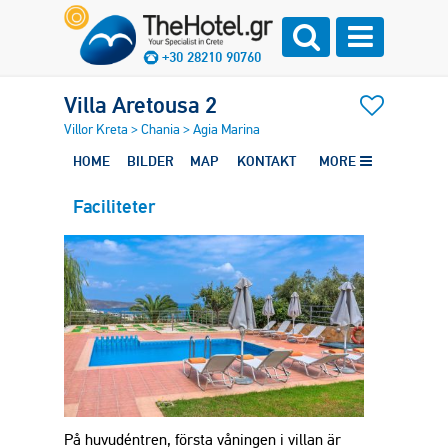
+30 28210 90760
Villa Aretousa 2
Villor Kreta
>
Chania
>
Agia Marina
HOME
BILDER
MAP
KONTAKT
MORE
Faciliteter
På huvudéntren, första våningen i villan är