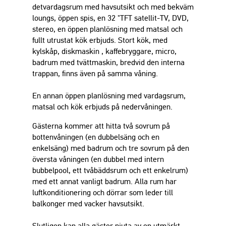
detvardagsrum med havsutsikt och med bekväm
loungs, öppen spis, en 32 "TFT satellit-TV, DVD,
stereo, en öppen planlösning med matsal och
fullt utrustat kök erbjuds. Stort kök, med
kylskåp, diskmaskin , kaffebryggare, micro,
badrum med tvättmaskin, bredvid den interna
trappan, finns även på samma våning.
En annan öppen planlösning med vardagsrum,
matsal och kök erbjuds på nedervåningen.
Gästerna kommer att hitta två sovrum på
bottenvåningen (en dubbelsäng och en
enkelsäng) med badrum och tre sovrum på den
översta våningen (en dubbel med intern
bubbelpool, ett tvåbäddsrum och ett enkelrum)
med ett annat vanligt badrum. Alla rum har
luftkonditionering och dörrar som leder till
balkonger med vacker havsutsikt.
Slutligen kan alla gäster njuta av en utmärkt