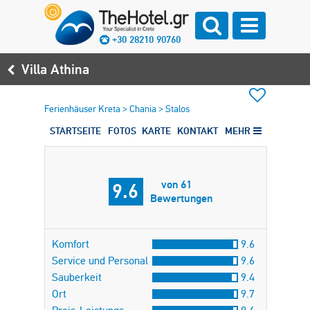
+30 28210 90760
Villa Athina
Ferienhäuser Kreta
>
Chania
>
Stalos
STARTSEITE
FOTOS
KARTE
KONTAKT
MEHR
von 61
9.6
Bewertungen
Komfort
9.6
Service und Personal
9.6
Sauberkeit
9.4
Ort
9.7