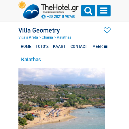
+30 28210 90760
Villa Geometry
Villa's Kreta
>
Chania
>
Kalathas
HOME
FOTO'S
KAART
CONTACT
MEER
Kalathas