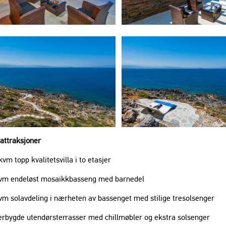
 jede Beanstandung
a
attraksjoner
kvm topp kvalitetsvilla i to etasjer
kvm endeløst mosaikkbasseng med barnedel
kvm solavdeling i nærheten av bassenget med stilige tresolsenger
erbygde utendørsterrasser med chillmøbler og ekstra solsenger ​​​