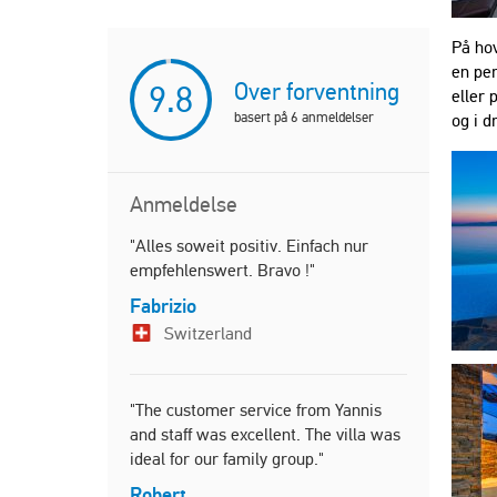
På hov
en per
Over forventning
9.8
eller 
basert på
6
anmeldelser
og i 
Anmeldelse
"Alles soweit positiv. Einfach nur
"Wir waren
empfehlenswert. Bravo !"
dieser wun
dieser ber
Fabrizio
Einfach fan
Switzerland
Fabrizio
Switze
"The customer service from Yannis
and staff was excellent. The villa was
ideal for our family group."
"Wir waren
haben eine
Robert