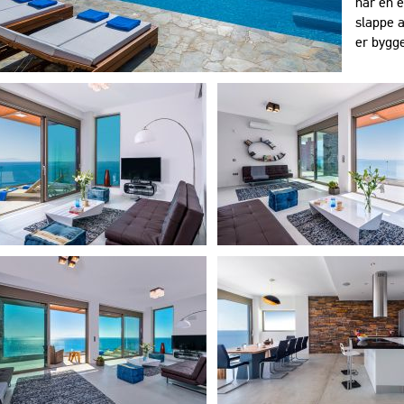
har en 
slappe a
er bygge