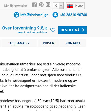
Min Reservasjon
€
Norsk
info@thehotel.gr
+30 28210 90760
Over forventning
9.8
/
10
BESTILL NÅ
basert på
6
anmeldelser
TERSANAS
PRISER
KONTAKT
uksusvillaen utmerker seg ved sin veldig moderne
ur, designet til å omfavne sjøen. Alle rommene har
t og alle untatt ett ligger mot sjøen med vinduer ut
a. Interiørdesignet er nøkternt, moderne og av
 kvalitet fra designermøblene til det italienske
et.
 endeløse bassenget på 50 kvm(10*5) har man utsøkt
ver Haniabukta fra soloppgang til solnedgang. Villaen