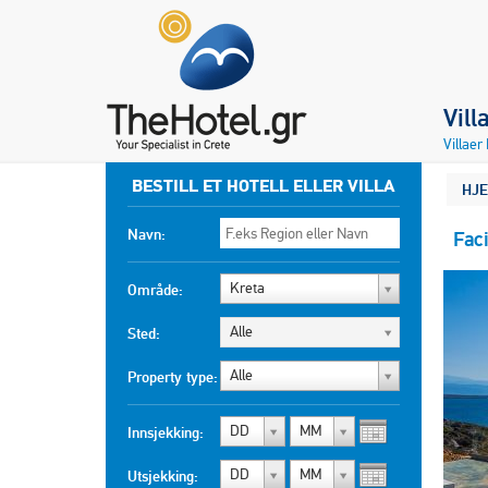
Vil
Villaer
BESTILL ET HOTELL ELLER VILLA
HJ
Navn:
Faci
Kreta
Område:
Alle
Sted:
Alle
Property type:
DD
MM
Innsjekking:
DD
MM
Utsjekking: