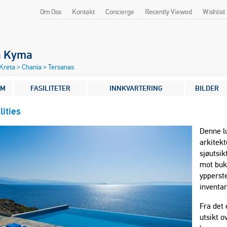
Om Oss
Kontakt
Concierge
Recently Viewed
Wishlist
la Kyma
 Kreta
>
Chania
>
Tersanas
EM
FASILITETER
INNKVARTERING
BILDER
lities
Denne l
arkitekt
sjøutsik
mot bukt
ypperste
inventar
Fra det
utsikt o