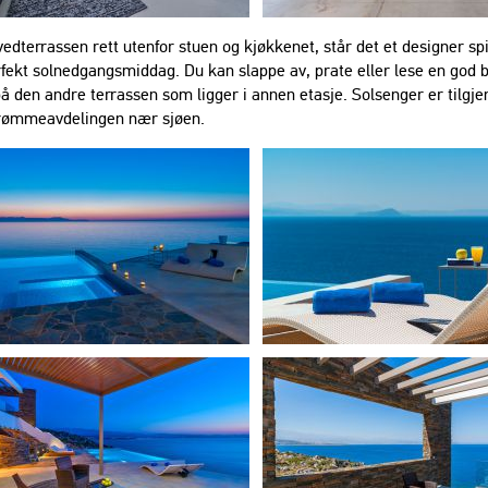
edterrassen rett utenfor stuen og kjøkkenet, står det et designer spi
fekt solnedgangsmiddag. Du kan slappe av, prate eller lese en god 
på den andre terrassen som ligger i annen etasje. Solsenger er tilgj
drømmeavdelingen nær sjøen.
 schon das zweite Jahr in
derschönen Villa mit
auschenden Aussicht.
tastisch!!!"
rland
 perfekt versorgt und
 schöne Woche in der Villa