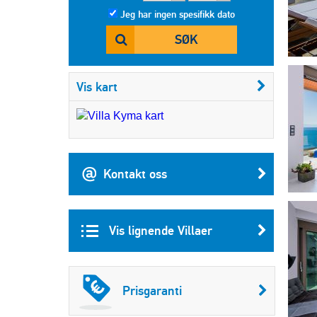
Jeg har ingen spesifikk dato
SØK
Vis kart
Kontakt oss
Vis lignende Villaer
Prisgaranti