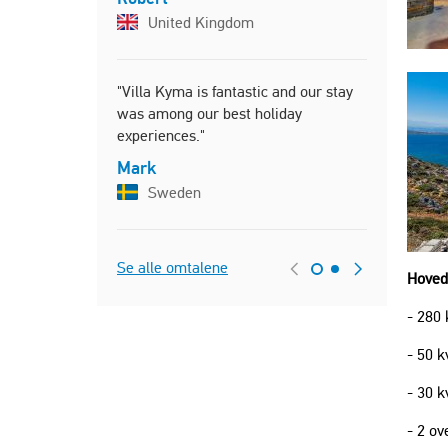
Kyma ohne
United Kingdom
verbracht."
Peter
Austri
"Villa Kyma is fantastic and our stay
was among our best holiday
experiences."
Mark
Sweden
Se alle omtalene
Hoved
- 280 
- 50 
​- 30 
- 2 ov