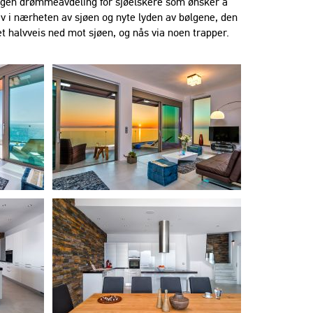
egen drømmeavdeling for sjøelskere som ønsker å
v i nærheten av sjøen og nyte lyden av bølgene, den
t halvveis ned mot sjøen, og nås via noen trapper.