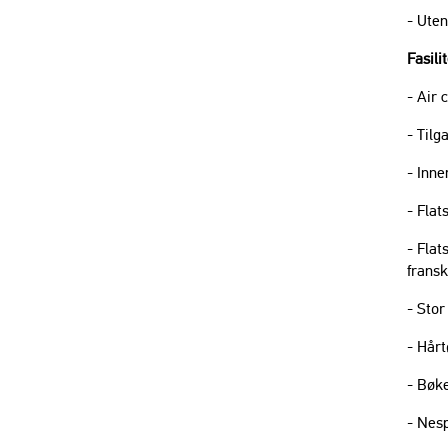
- Uten
Fasili
- ​Air
​- Tilg
- Inne
- ​Fla
- Fla
fransk
- Stor
- ​Hå
- Bøke
​​​- N