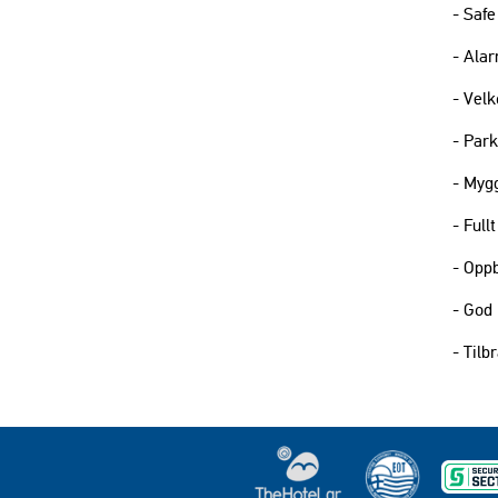
- Safe 
- Ala
​- Vel
- Park
- ​Myg
- Full
- Opp
- ​​​G
- Tilb