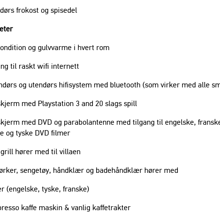
dørs frokost og spisedel
teter
 condition og gulvvarme i hvert rom
ang til raskt wifi internett
ndørs og utendørs hifisystem med bluetooth (som virker med alle sm
tskjerm med Playstation 3 and 20 slags spill
tskjerm med DVD og parabolantenne med tilgang til engelske, fransk
e og tyske DVD filmer
 grill hører med til villaen
rtørker, sengetøy, håndklær og badehåndklær hører med
r (engelske, tyske, franske)
espresso kaffe maskin & vanlig kaffetrakter