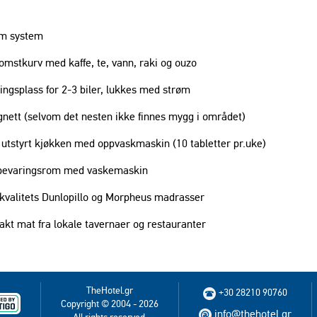
​
rm system
komstkurv med kaffe, te, vann, raki og ouzo
ingsplass for 2-3 biler, lukkes med strøm
gnett (selvom det nesten ikke finnes mygg i området)
t utstyrt kjøkken med oppvaskmaskin (10 tabletter pr.uke)
bevaringsrom med vaskemaskin
od kvalitets Dunlopillo og Morpheus madrasser
rakt mat fra lokale tavernaer og restauranter
TheHotel.gr
+30 28210 90760
Copyright © 2004 - 2026
info@thehotel.gr