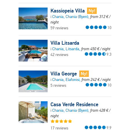
Kassiopeia Villa
Ny!
i Chania, Chania (Byen),
from
312
€
/
night
10
59 reviews
Villa Litsarda
i Chania, Litsarda,
from
450
€
/ night
9.3
42 reviews
Villa George
Ny!
i Chania, Elafonisi,
from
242
€
/ night
10
5 reviews
Casa Verde Residence
i Chania, Chania (Byen),
from
428
€
/
night
9.9
17 reviews