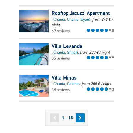
Rooftop Jacuzzi Apartment
i Chania, Chania (Byen),
from
240
€
/
night
9.8
69 reviews
Villa Levande
i Chania, Sfinari,
from
230
€
/ night
9.9
85 reviews
Villa Minas
i Chania, Galatas,
from
200
€
/ night
9.3
38 reviews
1 - 15