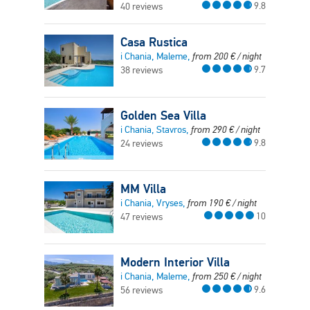
9.8
40 reviews
Casa Rustica
i Chania, Maleme,
from
200
€
/ night
9.7
38 reviews
Golden Sea Villa
i Chania, Stavros,
from
290
€
/ night
9.8
24 reviews
MM Villa
i Chania, Vryses,
from
190
€
/ night
10
47 reviews
Modern Interior Villa
i Chania, Maleme,
from
250
€
/ night
9.6
56 reviews