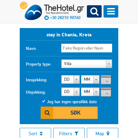
+30 28210 90760
stay in Chania, Kreta
Navn:
Villa
Property type:
DD
MM
Innsjekking:
DD
MM
Utsjekking:
Jeg har ingen spesifikk dato
SØK
Sort
Filters
Map