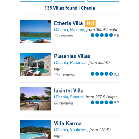
135 Villas found i Chania
Etheria Villa
Ny!
i Chania, Maleme,
from
300
€
/ night
9.8
11 reviews
Platanias Villas
i Chania, Platanias,
from
350
€
/
night
9.3
173 reviews
Iakinthi Villa
i Chania, Stavros,
from
257
€
/ night
9.7
64 reviews
Villa Karma
i Chania, Voukolies,
from
110
€
/
night