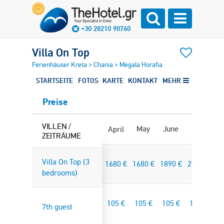
+30 28210 90760
Villa On Top
Ferienhäuser Kreta
>
Chania
>
Megala Horafia
STARTSEITE
FOTOS
KARTE
KONTAKT
MEHR
Preise
VILLEN /
May
June
July
Au
April
ZEITRÄUME
Villa On Top (3
1680
€
1680
€
1890
€
2030
€
20
bedrooms)
105
€
105
€
105
€
105
€
1
7th guest