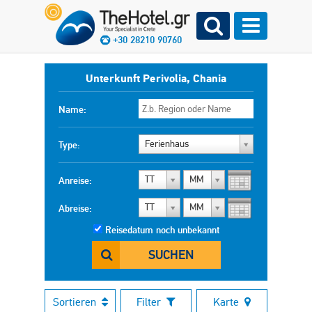
+30 28210 90760
Unterkunft Perivolia, Chania
Name:
Ferienhaus
Type:
TT
MM
Anreise:
TT
MM
Abreise:
Reisedatum noch unbekannt
SUCHEN
Sortieren
Filter
Karte