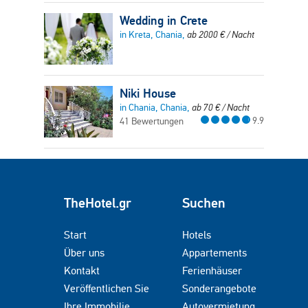
Wedding in Crete
in Kreta, Chania,
ab
2000
€
/ Nacht
Niki House
in Chania, Chania,
ab
70
€
/ Nacht
9.9
41 Bewertungen
TheHotel.gr
Suchen
Start
Hotels
Über uns
Appartements
Kontakt
Ferienhäuser
Veröffentlichen Sie
Sonderangebote
Ihre Immobilie
Autovermietung