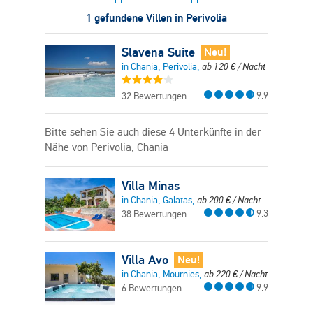
1 gefundene Villen in Perivolia
Slavena Suite
Neu!
in Chania, Perivolia,
ab
120
€
/ Nacht
9.9
32 Bewertungen
Bitte sehen Sie auch diese 4 Unterkünfte in der
Nähe von Perivolia, Chania
Villa Minas
in Chania, Galatas,
ab
200
€
/ Nacht
9.3
38 Bewertungen
Villa Avo
Neu!
in Chania, Mournies,
ab
220
€
/ Nacht
9.9
6 Bewertungen