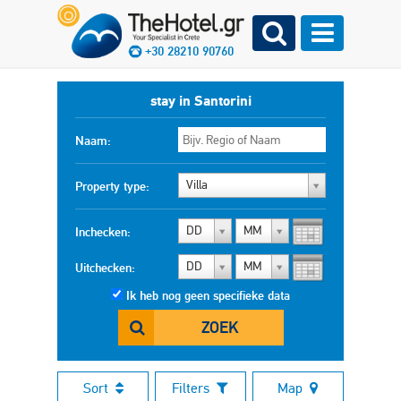
+30 28210 90760
stay in Santorini
Naam:
Villa
Property type:
DD
MM
Inchecken:
DD
MM
Uitchecken:
Ik heb nog geen specifieke data
ZOEK
Sort
Filters
Map