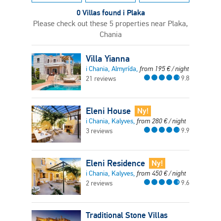
0 Villas found i Plaka
Please check out these 5 properties near Plaka,
Chania
Villa Yianna
i Chania, Almyrída,
from
195
€
/ night
9.8
21 reviews
Eleni House
Ny!
i Chania, Kalyves,
from
280
€
/ night
9.9
3 reviews
Eleni Residence
Ny!
i Chania, Kalyves,
from
450
€
/ night
9.6
2 reviews
Traditional Stone Villas