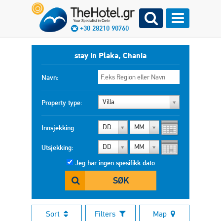
+30 28210 90760
stay in Plaka, Chania
Navn:
Villa
Property type:
DD
MM
Innsjekking:
DD
MM
Utsjekking:
Jeg har ingen spesifikk dato
SØK
Sort
Filters
Map