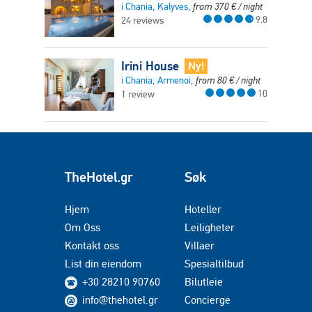
i Chania, Kalyves,
from
370
€
/ night
9.8
24 reviews
Irini House
Ny!
i Chania, Armenoi,
from
80
€
/ night
10
1 review
TheHotel.gr
Søk
Hjem
Hoteller
Om Oss
Leiligheter
Kontakt oss
Villaer
List din eiendom
Spesialtilbud
+30 28210 90760
Bilutleie
info@thehotel.gr
Concierge