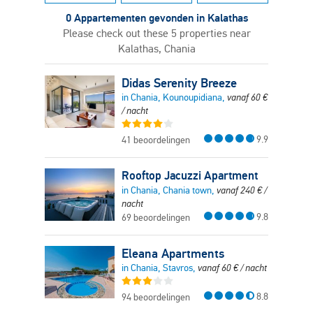
0 Appartementen gevonden in Kalathas
Please check out these 5 properties near
Kalathas, Chania
Didas Serenity Breeze
in Chania, Kounoupidiana,
vanaf
60
€
/ nacht
9.9
41 beoordelingen
Rooftop Jacuzzi Apartment
in Chania, Chania town,
vanaf
240
€
/
nacht
9.8
69 beoordelingen
Eleana Apartments
in Chania, Stavros,
vanaf
60
€
/ nacht
8.8
94 beoordelingen