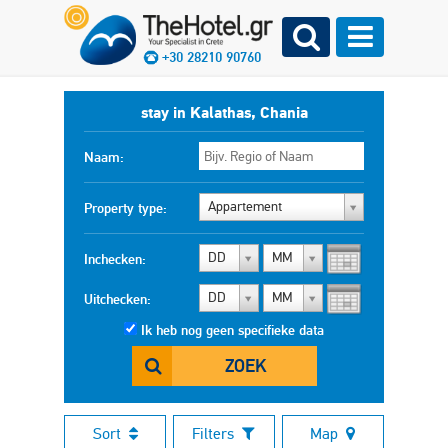
+30 28210 90760
stay in Kalathas, Chania
Naam:
Appartement
Property type:
DD
MM
Inchecken:
DD
MM
Uitchecken:
Ik heb nog geen specifieke data
ZOEK
Sort
Filters
Map