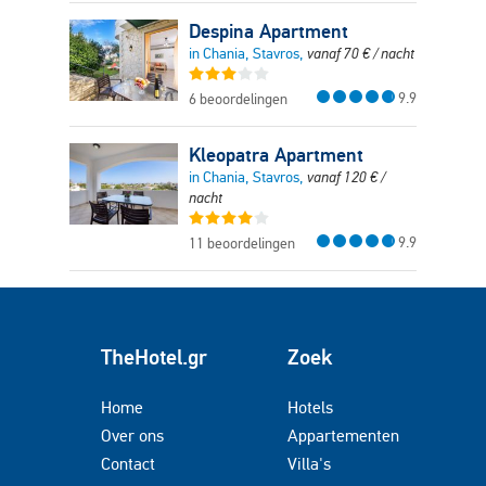
Despina Apartment
in Chania, Stavros,
vanaf
70
€
/ nacht
9.9
6 beoordelingen
Kleopatra Apartment
in Chania, Stavros,
vanaf
120
€
/
nacht
9.9
11 beoordelingen
TheHotel.gr
Zoek
Home
Hotels
Over ons
Appartementen
Contact
Villa's