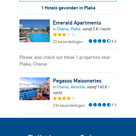
1 Hotels gevonden in Plaka
Emerald Apartments
in Chania, Plaka,
vanaf
0
€
/ nacht
8.6
20 beoordelingen
Please also check out these 1 properties near
Plaka, Chania
Pegasos Maisonettes
in Chania, Almirída,
vanaf
160
€
/
nacht
9.5
234 beoordelingen