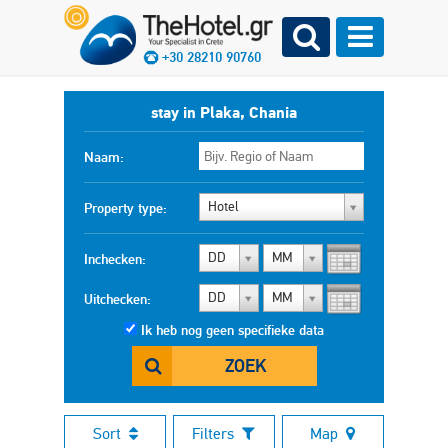
+30 28210 90760
stay in Plaka, Chania
Naam:
Hotel
Property type:
DD
MM
Inchecken:
DD
MM
Uitchecken:
Ik heb nog geen specifieke data
ZOEK
Sort
Filters
Map