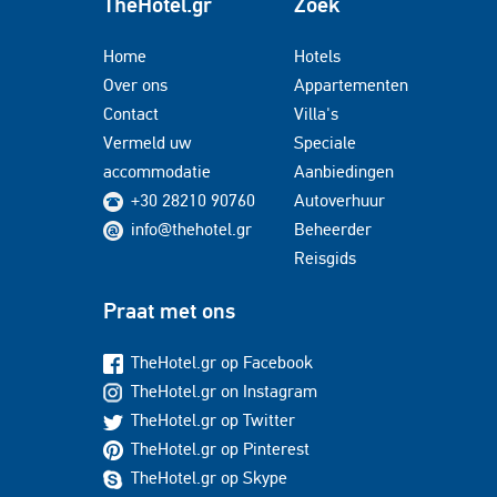
TheHotel.gr
Zoek
Home
Hotels
Over ons
Appartementen
Contact
Villa's
Vermeld uw
Speciale
accommodatie
Aanbiedingen
+30 28210 90760
Autoverhuur
info@thehotel.gr
Beheerder
Reisgids
Praat met ons
TheHotel.gr op Facebook
TheHotel.gr on Instagram
TheHotel.gr op Twitter
TheHotel.gr op Pinterest
TheHotel.gr op Skype