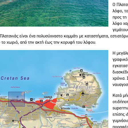
Ο Πλατα
λόφο, τ
προς τη
λόφο χα
γεμάτου
Πλατανιάς είναι ένα πολυσύχναστο κομμάτι με καταστήματα, εστιατόρ
ο το χωριό, από την ακτή έως την κορυφή του λόφου.
Η μεγάλ
γραφικό
εγκατασ
διασκέδ
χρόνια.
ναυαγοσ
Κατά μή
οτιδήποτ
superma
επίσης ι
γυμνάσιο
προσφέρ