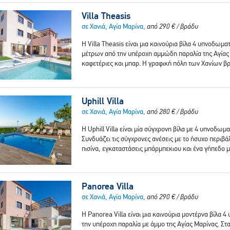
Villa Theasis
σε Χανιά, Αγία Μαρίνα,
από
290
€
/ βράδυ
Η Villa Theasis είναι μια καινούρια βίλα 4 υπνοδωμα
μέτρων από την υπέροχη αμμώδη παραλία της Αγίας 
καφετέριες και μπαρ. Η γραφική πόλη των Χανίων βρ
Uphill Villa
σε Χανιά, Αγία Μαρίνα,
από
280
€
/ βράδυ
Η Uphill Villa είναι μία σύγχρονη βίλα με 4 υπνοδωμ
Συνδυάζει τις σύγχρονες ανέσεις με το ήσυχο περιβάλ
πισίνα, εγκαταστάσεις μπάρμπεκιου και ένα γήπεδο 
Panorea Villa
σε Χανιά, Αγία Μαρίνα,
από
290
€
/ βράδυ
Η Panorea Villa είναι μια καινούρια μοντέρνα βίλα 4
την υπέροχη παραλία με άμμο της Αγίας Μαρίνας. Στα