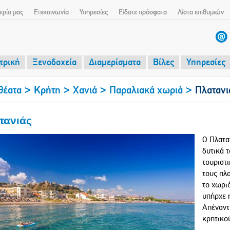
αιρία μας
Επικοινωνία
Υπηρεσίες
Είδατε πρόσφατα
Λίστα επιθυμιών
τρική
Ξενοδοχεία
Διαμερίσματα
Βίλες
Υπηρεσίες
>
>
>
>
θέατα
Κρήτη
Χανιά
Παραλιακά χωριά
Πλατανι
τανιάς
Ο Πλατα
δυτικά 
τουριστ
τους πλα
το χωρι
υπήρχε 
Απέναντ
κρητικού