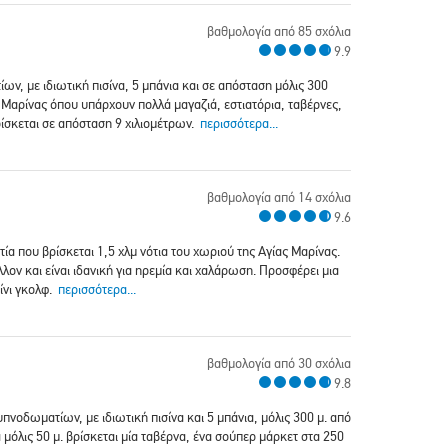
βαθμολογία από 85 σχόλια
9.9
τίων, με ιδιωτική πισίνα, 5 μπάνια και σε απόσταση μόλις 300
Μαρίνας όπου υπάρχουν πολλά μαγαζιά, εστιατόρια, ταβέρνες,
ίσκεται σε απόσταση 9 χιλιομέτρων.
περισσότερα...
βαθμολογία από 14 σχόλια
9.6
ατία που βρίσκεται 1,5 χλμ νότια του χωριού της Αγίας Μαρίνας.
λον και είναι ιδανική για ηρεμία και χαλάρωση. Προσφέρει μια
μίνι γκολφ.
περισσότερα...
βαθμολογία από 30 σχόλια
9.8
 υπνοδωματίων, με ιδιωτική πισίνα και 5 μπάνια, μόλις 300 μ. από
 μόλις 50 μ. βρίσκεται μία ταβέρνα, ένα σούπερ μάρκετ στα 250