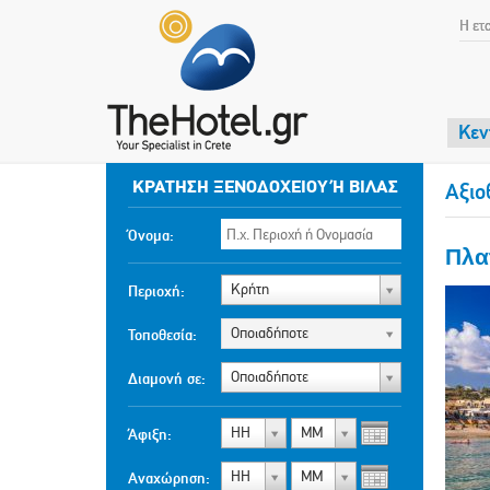
Η ετ
Κεν
ΚΡΆΤΗΣΗ ΞΕΝΟΔΟΧΕΊΟΥ Ή ΒΊΛΑΣ
Αξιο
Όνομα:
Πλα
Κρήτη
Περιοχή:
Οποιαδήποτε
Τοποθεσία:
Οποιαδήποτε
Διαμονή σε:
ΗΗ
ΜΜ
Άφιξη:
ΗΗ
ΜΜ
Αναχώρηση: