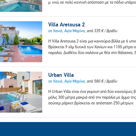
μ. ενώ σε πολύ κοντινή απόσταση με τα πόδια υπάρχ
Villa Aretousa 2
σε Χανιά, Αγία Μαρίνα,
από
335
€
/ βράδυ
H Villa Aretousa 2 είναι μια καινούρια βίλλα με 6 υπ
Βρίσκεται 9 χλμ δυτικά των Χανίων και 1100 μέτρα 
παραλία. Διαθέτει δύο σαλόνια με θέα στη θάλασσα,
Urban Villa
σε Χανιά, Αγία Μαρίνα,
από
580
€
/ βράδυ
Η Urban Villa είναι ένα γκρουπ από δύο καινούριες β
μόλις 300 μέτρα μακριά από την παραλία με άμμο της
σούπερ μάρκετ βρίσκεται σε απόσταση 250 μέτρων.