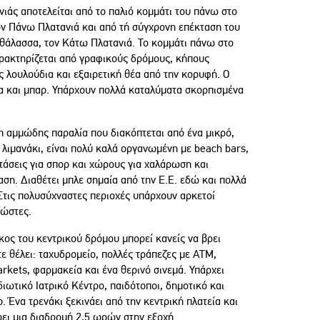
νιάς αποτελείται από το παλιό κομμάτι του πάνω στο
ον Πάνω Πλατανιά και από τή σύγχρονη επέκταση του
 θάλασσα, τον Κάτω Πλατανιά. Το κομμάτι πάνω στο
ρακτηρίζεται από γραφικούς δρόμους, κήπους
ς λουλούδια και εξαιρετική θέα από την κορυφή. Ο
ια και μπαρ. Υπάρχουν πολλά καταλύματα σκορπισμένα
η αμμώδης παραλία που διακόπτεται από ένα μικρό,
 λιμανάκι, είναι πολύ καλά οργανωμένη με beach bars,
τάσεις για σπορ και χώρους για χαλάρωση και
αση. Διαθέτει μπλε σημαία από την Ε.Ε. εδώ και πολλά
 Στις πολυσύχναστες περιοχές υπάρχουν αρκετοί
ώστες.
κος του κεντρικού δρόμου μπορεί κανείς να βρει
ε θέλει: ταχυδρομείο, πολλές τράπεζες με ATM,
rkets, φαρμακεία και ένα θερινό σινεμά. Υπάρχει
διωτικό Ιατρικό Κέντρο, παιδότοποι, δημοτικό και
. Ένα τρενάκι ξεκινάει από την κεντρική πλατεία και
ει μια διαδρομή 2,5 ωρών στην εξοχή.