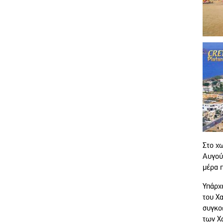
Στο χω
Αυγού
μέρα π
Υπάρχε
του Χ
συγκοι
των Χ