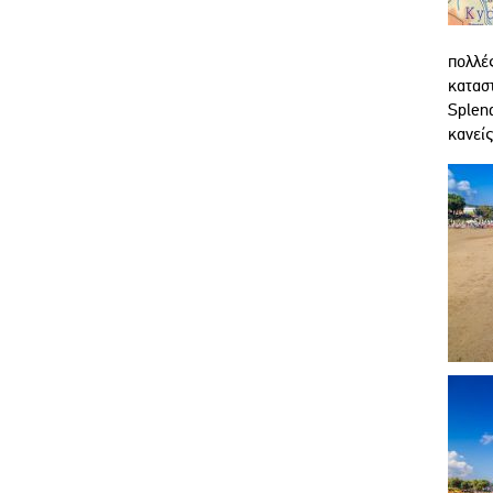
πολλές
καταστ
Splend
κανείς