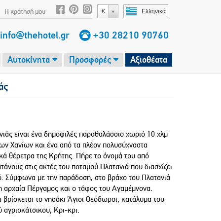
Η κράτησή μου
€
Ελληνικά
info@thehotel.gr
+30 28210 90760
Αυτοκίνητα
Προσφορές
Αξιοθέατα
άς
νιάς είναι ένα δημοφιλές παραθαλάσσιο χωριό 10 χλμ
των Χανίων και ένα από τα πλέον πολυσύχναστα
ικά θέρετρα της Κρήτης. Πήρε το όνομά του από
τάνους στις ακτές του ποταμού Πλατανιά που διασχίζει
ό. Σύμφωνα με την παράδοση, στο βράχο του Πλατανιά
η αρχαία Πέργαμος και ο τάφος του Αγαμέμνονα.
ι βρίσκεται το νησάκι Άγιοι Θεόδωροι, κατάλυμα του
 αγριοκάτσικου, Κρι-κρι.