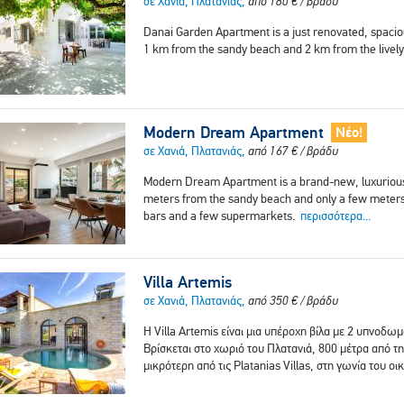
σε Χανιά, Πλατανιάς,
από
180
€
/ βράδυ
Danai Garden Apartment is a just renovated, spac
1 km from the sandy beach and 2 km from the lively
Modern Dream Apartment
Νέο!
σε Χανιά, Πλατανιάς,
από
167
€
/ βράδυ
Modern Dream Apartment is a brand-new, luxurious 
meters from the sandy beach and only a few meters
bars and a few supermarkets.
περισσότερα...
Villa Artemis
σε Χανιά, Πλατανιάς,
από
350
€
/ βράδυ
Η Villa Artemis είναι μια υπέροχη βίλα με 2 υπνοδωμ
Βρίσκεται στο χωριό του Πλατανιά, 800 μέτρα από τη
μικρότερη από τις Platanias Villas, στη γωνία του ο