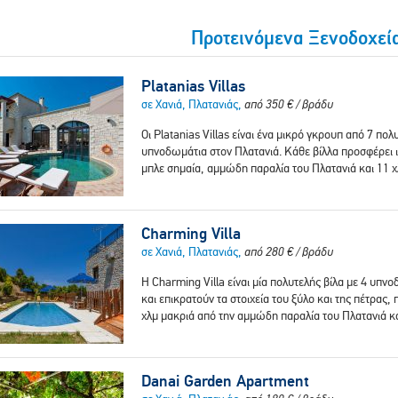
Προτεινόμενα Ξενοδοχεία
Platanias Villas
σε Χανιά, Πλατανιάς,
από
350
€
/ βράδυ
Οι Platanias Villas είναι ένα μικρό γκρουπ από 7 πολ
υπνοδωμάτια στον Πλατανιά. Κάθε βίλλα προσφέρει ι
μπλε σημαία, αμμώδη παραλία του Πλατανιά και 11 
Charming Villa
σε Χανιά, Πλατανιάς,
από
280
€
/ βράδυ
H Charming Villa είναι μία πολυτελής βίλα με 4 υπνοδ
και επικρατούν τα στοιχεία του ξύλο και της πέτρας,
χλμ μακριά από την αμμώδη παραλία του Πλατανιά κ
Danai Garden Apartment