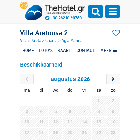
+30 28210 90760
Villa Aretousa 2
Villa's Kreta
>
Chania
>
Agia Marina
HOME
FOTO'S
KAART
CONTACT
MEER
Beschikbaarheid
augustus 2026
ma
di
wo
do
vr
za
zo
1
2
3
4
5
6
7
8
9
10
11
12
13
14
15
16
17
18
19
20
21
22
23