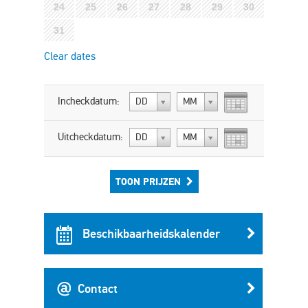
24
25
26
27
28
29
30
31
Clear dates
Incheckdatum:
DD
MM
Uitcheckdatum:
DD
MM
TOON PRIJZEN
Beschikbaarheidskalender
Contact