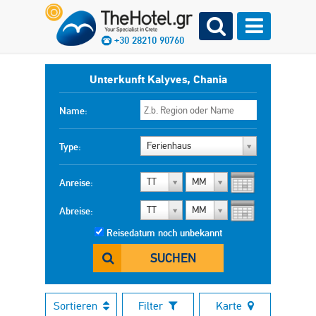
+30 28210 90760
Unterkunft Kalyves, Chania
Name:
Ferienhaus
Type:
TT
MM
Anreise:
TT
MM
Abreise:
Reisedatum noch unbekannt
SUCHEN
Sortieren
Filter
Karte