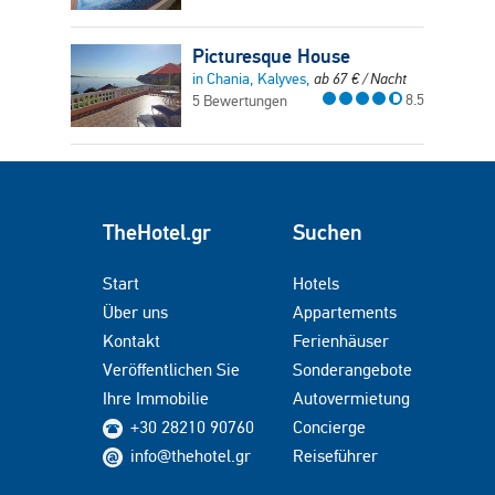
Picturesque House
in Chania, Kalyves,
ab
67
€
/ Nacht
8.5
5 Bewertungen
TheHotel.gr
Suchen
Start
Hotels
Über uns
Appartements
Kontakt
Ferienhäuser
Veröffentlichen Sie
Sonderangebote
Ihre Immobilie
Autovermietung
+30 28210 90760
Concierge
info@thehotel.gr
Reiseführer