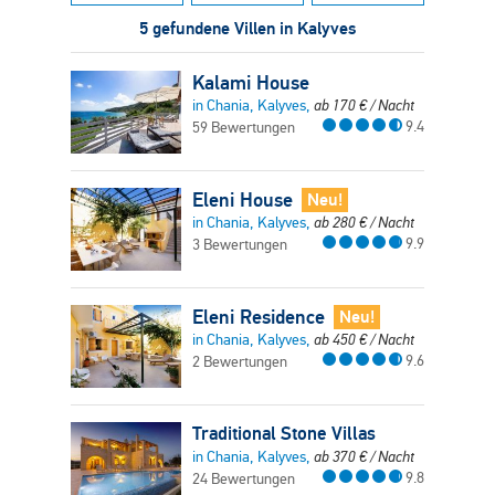
5 gefundene Villen in Kalyves
Kalami House
in Chania, Kalyves,
ab
170
€
/ Nacht
9.4
59 Bewertungen
Eleni House
Neu!
in Chania, Kalyves,
ab
280
€
/ Nacht
9.9
3 Bewertungen
Eleni Residence
Neu!
in Chania, Kalyves,
ab
450
€
/ Nacht
9.6
2 Bewertungen
Traditional Stone Villas
in Chania, Kalyves,
ab
370
€
/ Nacht
9.8
24 Bewertungen