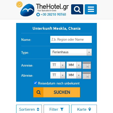
+30 28210 90760
Unterkunft Meskla, Chania
Name:
Ferienhaus
Type:
TT
MM
Anreise:
TT
MM
Abreise:
Reisedatum noch unbekannt
SUCHEN
Sortieren
Filter
Karte