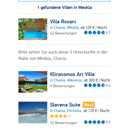
1 gefundene Villen in Meskla
Villa Roxani
in Chania, Meskla,
ab
100
€
/ Nacht
9.7
42 Bewertungen
Bitte sehen Sie auch diese 3 Unterkünfte in der
Nähe von Meskla, Chania
Klironomos Art Villa
in Chania, Alikianos,
ab
300
€
/ Nacht
9.4
6 Bewertungen
Slavena Suite
Neu!
in Chania, Perivolia,
ab
120
€
/ Nacht
9.9
32 Bewertungen