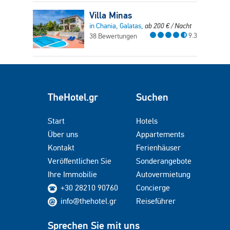
Villa Minas
in Chania, Galatas,
ab
200
€
/ Nacht
9.3
38 Bewertungen
TheHotel.gr
Suchen
Start
Hotels
Über uns
Appartements
Kontakt
Ferienhäuser
Veröffentlichen Sie
Sonderangebote
Ihre Immobilie
Autovermietung
+30 28210 90760
Concierge
info@thehotel.gr
Reiseführer
Sprechen Sie mit uns