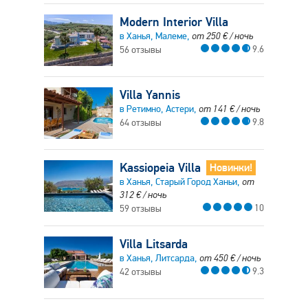
Modern Interior Villa
в Ханья, Малеме,
от
250
€
/ ночь
9.6
56 отзывы
Villa Yannis
в Ретимно, Астери,
от
141
€
/ ночь
9.8
64 отзывы
Kassiopeia Villa
Новинки!
в Ханья, Старый Город Ханьи,
от
312
€
/ ночь
10
59 отзывы
Villa Litsarda
в Ханья, Литсарда,
от
450
€
/ ночь
9.3
42 отзывы