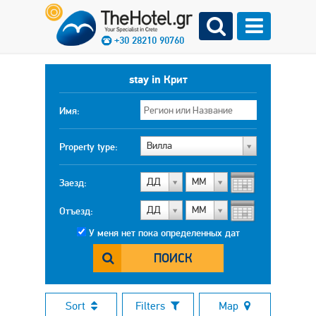
+30 28210 90760
stay in Крит
Имя:
Вилла
Property type:
ДД
МM
Заезд:
ДД
МM
Отъезд:
У меня нет пока определенных дат
ПОИСК
Sort
Filters
Map