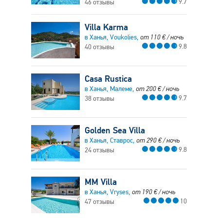
9.7
46 отзывы
Villa Karma
в Ханья, Voukolies,
от
110
€
/ ночь
9.8
40 отзывы
Casa Rustica
в Ханья, Малеме,
от
200
€
/ ночь
9.7
38 отзывы
Golden Sea Villa
в Ханья, Ставрос,
от
290
€
/ ночь
9.8
24 отзывы
MM Villa
в Ханья, Vryses,
от
190
€
/ ночь
10
47 отзывы