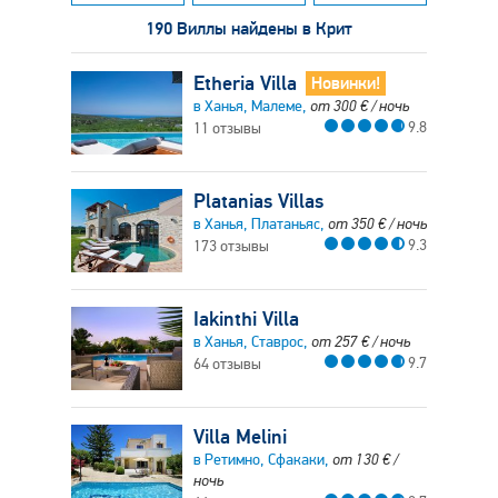
190 Виллы найдены в Крит
Etheria Villa
Новинки!
в Ханья, Малеме,
от
300
€
/ ночь
9.8
11 отзывы
Platanias Villas
в Ханья, Платаньяс,
от
350
€
/ ночь
9.3
173 отзывы
Iakinthi Villa
в Ханья, Ставрос,
от
257
€
/ ночь
9.7
64 отзывы
Villa Melini
в Ретимно, Сфакаки,
от
130
€
/
ночь