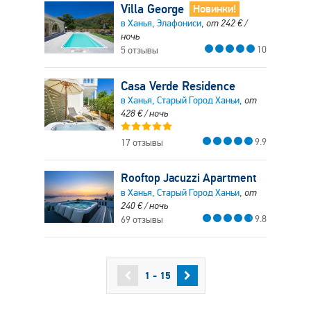
Villa George
Новинки!
в Ханья, Элафониси,
от
242
€
/
ночь
10
5 отзывы
Casa Verde Residence
в Ханья, Старый Город Ханьи,
от
428
€
/ ночь
9.9
17 отзывы
Rooftop Jacuzzi Apartment
в Ханья, Старый Город Ханьи,
от
240
€
/ ночь
9.8
69 отзывы
1 - 15