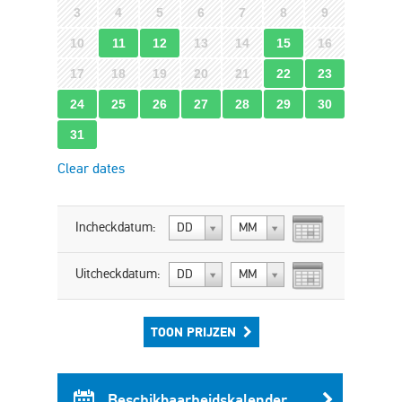
3
4
5
6
7
8
9
10
11
12
13
14
15
16
17
18
19
20
21
22
23
24
25
26
27
28
29
30
31
Clear dates
Incheckdatum:
DD
MM
Uitcheckdatum:
DD
MM
TOON PRIJZEN
Beschikbaarheidskalender