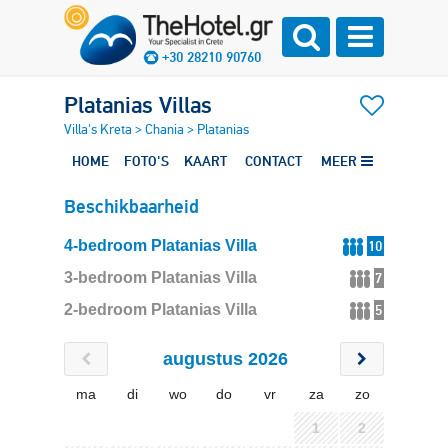
+30 28210 90760
Platanias Villas
Villa's Kreta
>
Chania
>
Platanias
HOME
FOTO'S
KAART
CONTACT
MEER
Beschikbaarheid
4-bedroom Platanias Villa
10
3-bedroom Platanias Villa
7
2-bedroom Platanias Villa
5
augustus 2026
ma
di
wo
do
vr
za
zo
1
2