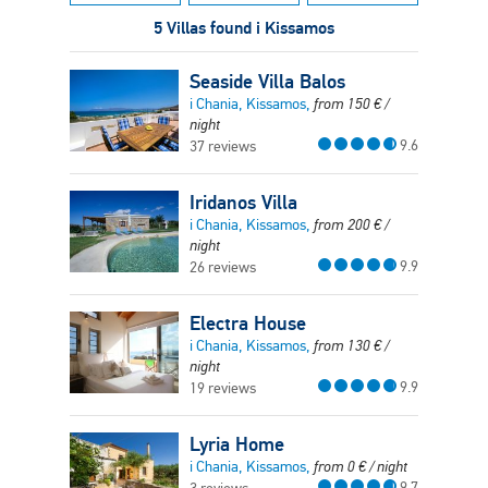
5 Villas found i Kissamos
Seaside Villa Balos
i Chania, Kissamos,
from
150
€
/
night
9.6
37 reviews
Iridanos Villa
i Chania, Kissamos,
from
200
€
/
night
9.9
26 reviews
Electra House
i Chania, Kissamos,
from
130
€
/
night
9.9
19 reviews
Lyria Home
i Chania, Kissamos,
from
0
€
/ night
9.7