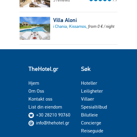
3 reviews
Villa Aloni
i Chania, Kissamos,
from
0
€
/ night
TheHotel.gr
Søk
Hjem
Hoteller
Om Oss
Leiligheter
Kontakt oss
Villaer
List din eiendom
Spesialtilbud
+30 28210 90760
Bilutleie
info@thehotel.gr
Concierge
Reiseguide