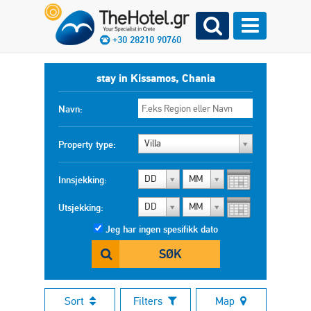
+30 28210 90760
stay in Kissamos, Chania
Navn:
Villa
Property type:
DD
MM
Innsjekking:
DD
MM
Utsjekking:
Jeg har ingen spesifikk dato
SØK
Sort
Filters
Map