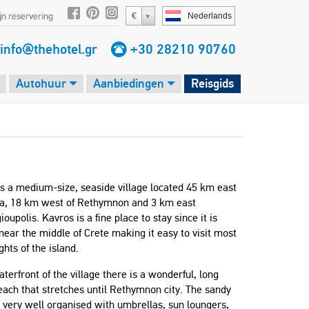
jn reservering
€
Nederlands
info@thehotel.gr
+30 28210 90760
Autohuur
Aanbiedingen
Reisgids
s a medium-size, seaside village located 45 km east
ia, 18 km west of Rethymnon and 3 km east
ioupolis. Kavros is a fine place to stay since it is
near the middle of Crete making it easy to visit most
ghts of the island.
aterfront of the village there is a wonderful, long
ach that stretches until Rethymnon city. The sandy
 very well organised with umbrellas, sun loungers,