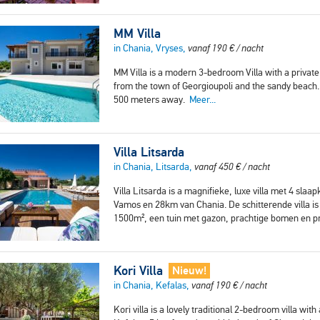
MM Villa
in Chania, Vryses,
vanaf
190
€
/ nacht
MM Villa is a modern 3-bedroom Villa with a private p
from the town of Georgioupoli and the sandy beach.
500 meters away.
Meer...
Villa Litsarda
in Chania, Litsarda,
vanaf
450
€
/ nacht
Villa Litsarda is a magnifieke, luxe villa met 4 sla
Vamos en 28km van Chania. De schitterende villa is
1500m², een tuin met gazon, prachtige bomen en 
Kori Villa
Nieuw!
in Chania, Kefalas,
vanaf
190
€
/ nacht
Kori villa is a lovely traditional 2-bedroom villa with