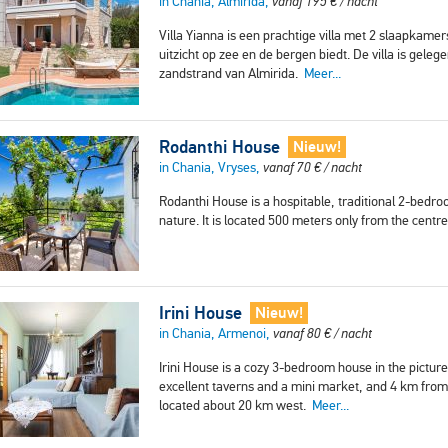
in Chania, Almirída,
vanaf
195
€
/ nacht
Villa Yianna is een prachtige villa met 2 slaapkam
uitzicht op zee en de bergen biedt. De villa is gel
zandstrand van Almirida.
Meer...
Rodanthi House
Nieuw!
in Chania, Vryses,
vanaf
70
€
/ nacht
Rodanthi House is a hospitable, traditional 2-bedro
nature. It is located 500 meters only from the cent
Irini House
Nieuw!
in Chania, Armenoi,
vanaf
80
€
/ nacht
Irini House is a cozy 3-bedroom house in the pictur
excellent taverns and a mini market, and 4 km from 
located about 20 km west.
Meer...