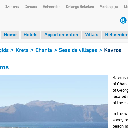
Over ons
Contact
Beheerder
Onlangs Bekeken
Verlanglijst
Mi
Home
Hotels
Appartementen
Villa's
Beheerder
>
>
>
>
gids
Kreta
Chania
Seaside villages
Kavros
ros
Kavros i
of Chan
of Georg
located 
of the si
In the w
sandy be
beach is