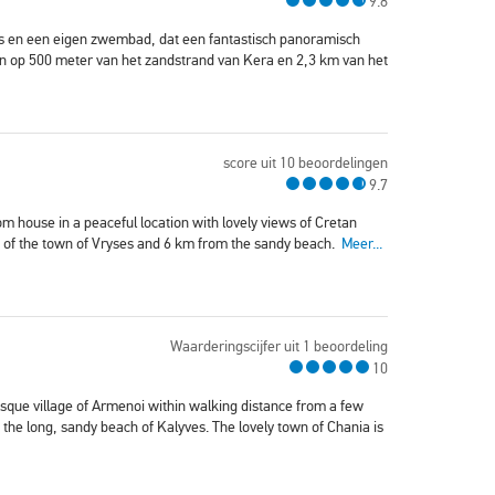
9.8
ers en een eigen zwembad, dat een fantastisch panoramisch
egen op 500 meter van het zandstrand van Kera en 2,3 km van het
score uit 10 beoordelingen
9.7
om house in a peaceful location with lovely views of Cretan
re of the town of Vryses and 6 km from the sandy beach.
Meer...
Waarderingscijfer uit 1 beoordeling
10
esque village of Armenoi within walking distance from a few
the long, sandy beach of Kalyves. The lovely town of Chania is