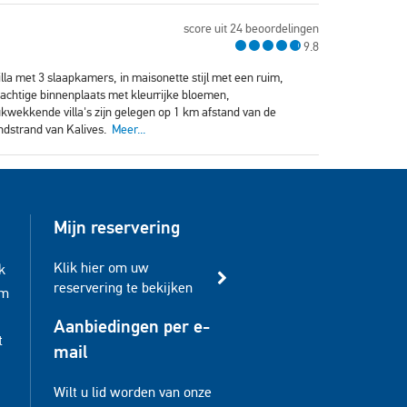
score uit 24 beoordelingen
9.8
villa met 3 slaapkamers, in maisonette stijl met een ruim,
chtige binnenplaats met kleurrijke bloemen,
wekkende villa's zijn gelegen op 1 km afstand van de
andstrand van Kalives.
Meer...
Mijn reservering
Klik hier om uw
k
reservering te bekijken
am
Aanbiedingen per e-
t
mail
Wilt u lid worden van onze