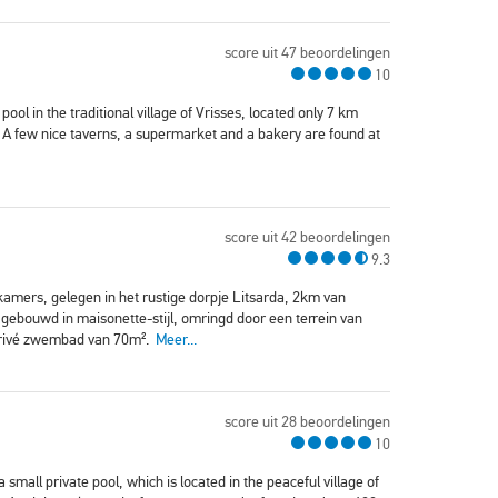
score uit 47 beoordelingen
10
ool in the traditional village of Vrisses, located only 7 km
 A few nice taverns, a supermarket and a bakery are found at
score uit 42 beoordelingen
9.3
apkamers, gelegen in het rustige dorpje Litsarda, 2km van
 gebouwd in maisonette-stijl, omringd door een terrein van
privé zwembad van 70m².
Meer...
score uit 28 beoordelingen
10
 a small private pool, which is located in the peaceful village of