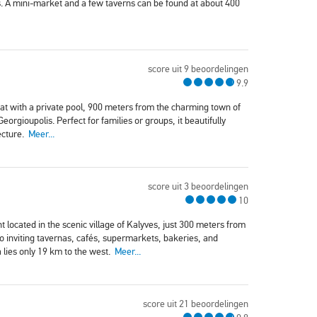
. A mini-market and a few taverns can be found at about 400
score uit 9 beoordelingen
9.9
reat with a private pool, 900 meters from the charming town of
rgioupolis. Perfect for families or groups, it beautifully
ecture.
Meer...
score uit 3 beoordelingen
10
 located in the scenic village of Kalyves, just 300 meters from
 to inviting tavernas, cafés, supermarkets, bakeries, and
 lies only 19 km to the west.
Meer...
score uit 21 beoordelingen