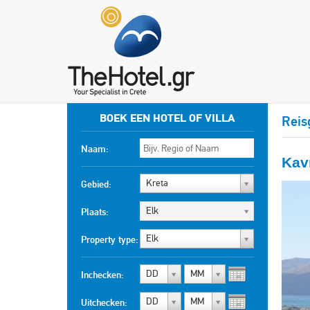
BOEK EEN HOTEL OF VILLA
Reis
Naam:
Kav
Kreta
Gebied:
Elk
Plaats:
Elk
Property type:
DD
MM
Inchecken:
DD
MM
Uitchecken: