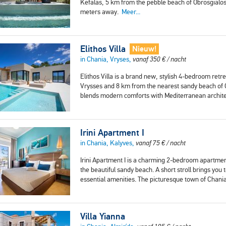
Kefalas, 5 km from the pebble beach of Obrosgialos
meters away.
Meer...
Elithos Villa
Nieuw!
in Chania, Vryses,
vanaf
350
€
/ nacht
Elithos Villa is a brand new, stylish 4-bedroom ret
Vrysses and 8 km from the nearest sandy beach of Geo
blends modern comforts with Mediterranean archit
Irini Apartment I
in Chania, Kalyves,
vanaf
75
€
/ nacht
Irini Apartment I is a charming 2-bedroom apartment
the beautiful sandy beach. A short stroll brings you
essential amenities. The picturesque town of Chania
Villa Yianna