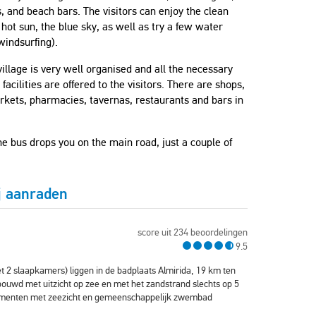
 and beach bars. The visitors can enjoy the clean
 hot sun, the blue sky, as well as try a few water
windsurfing).
illage is very well organised and all the necessary
c facilities are offered to the visitors. There are shops,
rkets, pharmacies, tavernas, restaurants and bars in
he bus drops you on the main road, just a couple of
j aanraden
score uit 234 beoordelingen
9.5
2 slaapkamers) liggen in de badplaats Almirida, 19 km ten
bouwd met uitzicht op zee en met het zandstrand slechts op 5
rtementen met zeezicht en gemeenschappelijk zwembad