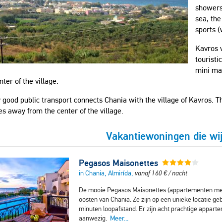
showers,
sea, the
sports (
Kavros v
touristi
mini ma
nter of the village.
 good public transport connects Chania with the village of Kavros. T
s away from the center of the village.
Vakantiewoningen die wi
Pegasos Maisonettes
in Chania, Almirída,
vanaf
160
€
/ nacht
De mooie Pegasos Maisonettes (appartementen met 
oosten van Chania. Ze zijn op een unieke locatie ge
minuten loopafstand. Er zijn acht prachtige appa
aanwezig.
Meer...